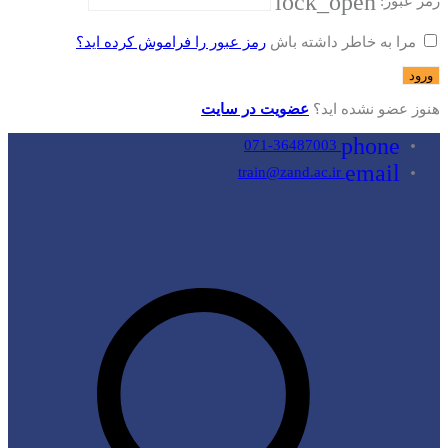
lock_open
رمز عبور:
مرا به خاطر داشته باش
رمز عبور را فراموش کرده اید؟
هنوز عضو نشده اید؟
عضویت در سایت
phone
071-36487003
email
train@zand.ac.ir