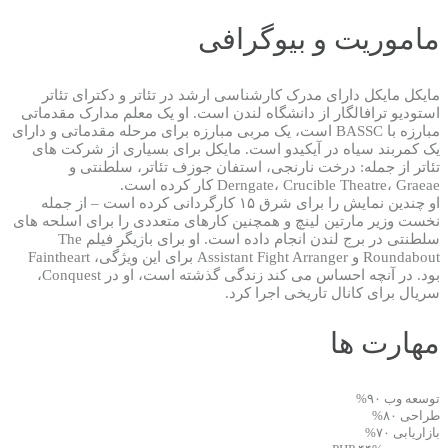
ماموریت و بیوگرافی
مایکل مایکل دارای مدرک کارشناسی ارشد در تئاتر و دکترای تئاتر
استودیو ترافالگار از دانشگاه لندن است. او یک معلم مدارک مقدماتی
مبارزه با BASSC است، یک مربی مبارزه برای مرحله مقدماتی و دارای
یک کمربند سیاه در آیکیدو است. مایکل برای بسیاری از شرکت های
تئاتر از جمله: درخت نارنجی، استفان جوزف تئاتر، سلطنتی و
Derngate، Crucible Theatre، Graeae کار کرده است.
او چندین نمایش را برای شرق ۱۵ کارگردانی کرده است – از جمله
نخست وزیر مارتین لینچ و همچنین کارهای متعددی را برای اسلحه های
سلطنتی در برج لندن انجام داده است. او برای بازیگر فیلم The
Roundabout و Assistant Fight Arranger برای این ویژگی، Faintheart
بود. در آنچه احساس می کند زندگی گذشته است، او در Conquest،
سریال برای کانال تاریخی اجرا کرد.
مهارت ها
توسعه وب
۹۰%
طراحی
۸۰%
بازاریابی
۷۰%