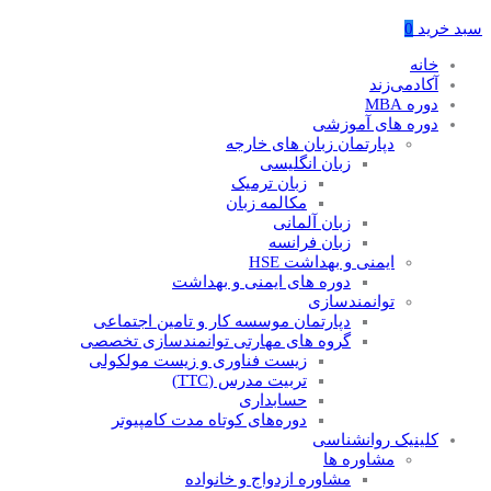
سبد خرید
0
خانه
آکادمی‌زند
دوره MBA
دوره های آموزشی
دپارتمان زبان های خارجه
زبان انگلیسی
زبان ترمیک
مکالمه زبان
زبان آلمانی
زبان فرانسه
ایمنی و بهداشت HSE
دوره های ایمنی و بهداشت
توانمندسازی
دپارتمان موسسه کار و تامین اجتماعی
گروه های مهارتی توانمندسازی تخصصی
زیست فناوری و زیست مولکولی
تربیت مدرس (TTC)
حسابداری
دوره‌های کوتاه مدت کامپیوتر
کلینیک روانشناسی
مشاوره ها
مشاوره ازدواج و خانواده