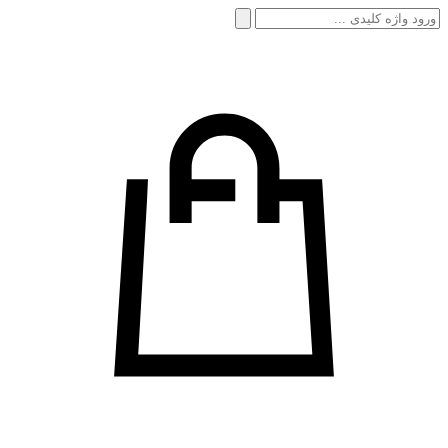
جستجو
برای: