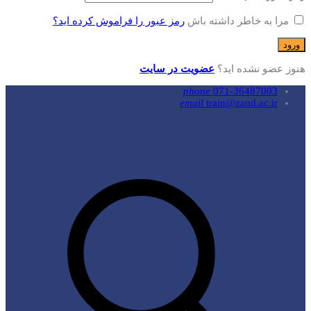
مرا به خاطر داشته باش
رمز عبور را فراموش کرده اید؟
هنوز عضو نشده اید؟
عضویت در سایت
phone
071-36487003
email
train@zand.ac.ir