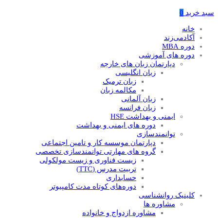
سبد خرید
0
خانه
آکادمی‌زند
دوره MBA
دوره های آموزشی
دپارتمان زبان های خارجه
زبان انگلیسی
زبان ترمیک
مکالمه زبان
زبان آلمانی
زبان فرانسه
ایمنی و بهداشت HSE
دوره های ایمنی و بهداشت
توانمندسازی
دپارتمان موسسه کار و تامین اجتماعی
گروه های مهارتی توانمندسازی تخصصی
زیست فناوری و زیست مولکولی
تربیت مدرس (TTC)
حسابداری
دوره‌های کوتاه مدت کامپیوتر
کلینیک روانشناسی
مشاوره ها
مشاوره ازدواج و خانواده