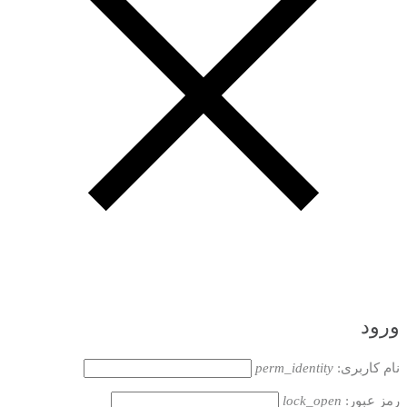
ورود
نام کاربری:
perm_identity
رمز عبور:
lock_open