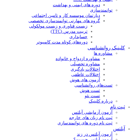
دوره های ایمنی و بهداشت
توانمندسازی
دپارتمان موسسه کار و تامین اجتماعی
گروه های مهارتی توانمندسازی تخصصی
زیست فناوری و زیست مولکولی
تربیت مدرس (TTC)
حسابداری
دوره‌های کوتاه مدت کامپیوتر
کلینیک روانشناسی
مشاوره ها
مشاوره ازدواج و خانواده
مشاوره تحصیلی
اختلالات یادگیری
اختلالات عاطفی
آزمون های هوش
تست‌های روانشناسی
تست هوش
تست‌ نئو
درباره کلینیک
ثبت نام
آزمون آزمایشی آیلتس
ثبت نام زبان های خارجه
ثبت نام دوره های توانمندسازی
آیلتس
آزمون آیلتس در زند
آزمون آیلتس چیست؟