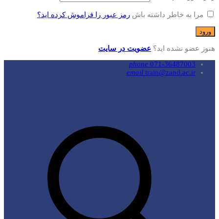
مرا به خاطر داشته باش
رمز عبور را فراموش کرده اید؟
هنوز عضو نشده اید؟
عضویت در سایت
phone
071-36487003
email
train@zand.ac.ir