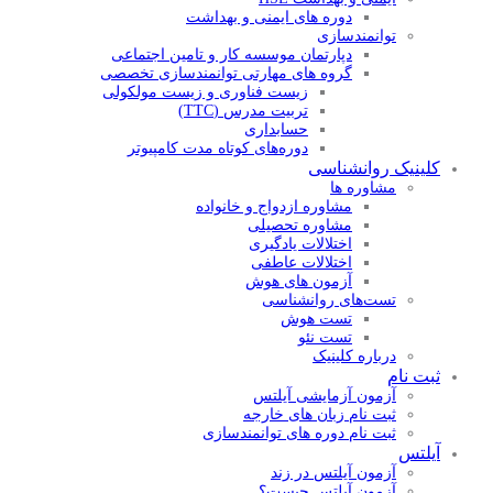
دوره های ایمنی و بهداشت
توانمندسازی
دپارتمان موسسه کار و تامین اجتماعی
گروه های مهارتی توانمندسازی تخصصی
زیست فناوری و زیست مولکولی
تربیت مدرس (TTC)
حسابداری
دوره‌های کوتاه مدت کامپیوتر
کلینیک روانشناسی
مشاوره ها
مشاوره ازدواج و خانواده
مشاوره تحصیلی
اختلالات یادگیری
اختلالات عاطفی
آزمون های هوش
تست‌های روانشناسی
تست هوش
تست‌ نئو
درباره کلینیک
ثبت نام
آزمون آزمایشی آیلتس
ثبت نام زبان های خارجه
ثبت نام دوره های توانمندسازی
آیلتس
آزمون آیلتس در زند
آزمون آیلتس چیست؟