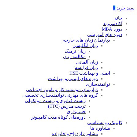
سبد خرید
0
خانه
آکادمی‌زند
دوره MBA
دوره های آموزشی
دپارتمان زبان های خارجه
زبان انگلیسی
زبان ترمیک
مکالمه زبان
زبان آلمانی
زبان فرانسه
ایمنی و بهداشت HSE
دوره های ایمنی و بهداشت
توانمندسازی
دپارتمان موسسه کار و تامین اجتماعی
گروه های مهارتی توانمندسازی تخصصی
زیست فناوری و زیست مولکولی
تربیت مدرس (TTC)
حسابداری
دوره‌های کوتاه مدت کامپیوتر
کلینیک روانشناسی
مشاوره ها
مشاوره ازدواج و خانواده