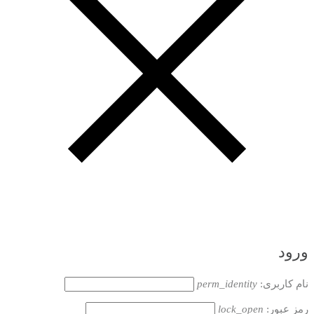
ورود
نام کاربری:
perm_identity
رمز عبور:
lock_open