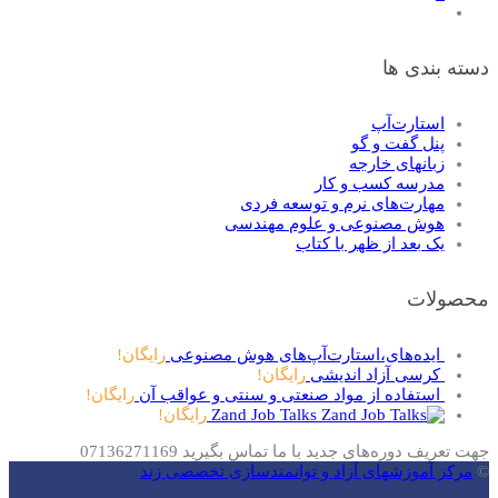
دسته بندی ها
استارت‌آپ
پنل گفت و گو
زبانهای خارجه
مدرسه کسب و کار
مهارت‌های نرم و توسعه فردی
هوش مصنوعی و علوم مهندسی
یک بعد از ظهر با کتاب
محصولات
ایده‌های،استارت‌آپ‌های هوش مصنوعی
رایگان!
کرسی آزاد‌ اندیشی
رایگان!
استفاده از مواد صنعتی و سنتی و عواقب آن
رایگان!
Zand Job Talks
رایگان!
جهت تعریف دوره‌های جدید با ما تماس بگیرید 07136271169
©
مرکز آموزشهای آزاد و توانمندسازی تخصصی زند