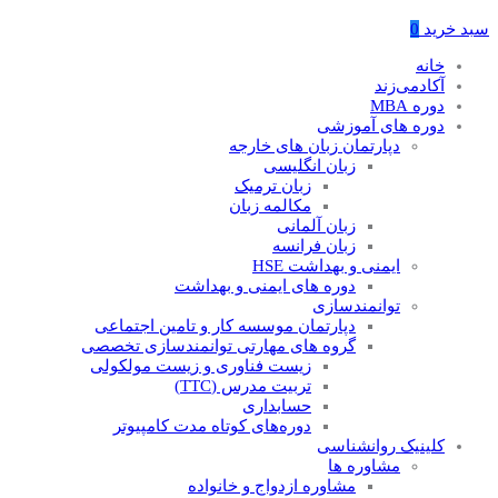
سبد خرید
0
خانه
آکادمی‌زند
دوره MBA
دوره های آموزشی
دپارتمان زبان های خارجه
زبان انگلیسی
زبان ترمیک
مکالمه زبان
زبان آلمانی
زبان فرانسه
ایمنی و بهداشت HSE
دوره های ایمنی و بهداشت
توانمندسازی
دپارتمان موسسه کار و تامین اجتماعی
گروه های مهارتی توانمندسازی تخصصی
زیست فناوری و زیست مولکولی
تربیت مدرس (TTC)
حسابداری
دوره‌های کوتاه مدت کامپیوتر
کلینیک روانشناسی
مشاوره ها
مشاوره ازدواج و خانواده