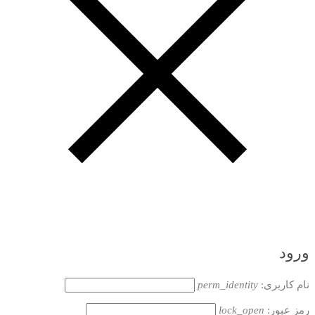
ورود
نام کاربری:
perm_identity
رمز عبور:
lock_open