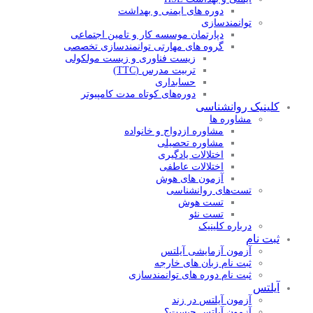
دوره های ایمنی و بهداشت
توانمندسازی
دپارتمان موسسه کار و تامین اجتماعی
گروه های مهارتی توانمندسازی تخصصی
زیست فناوری و زیست مولکولی
تربیت مدرس (TTC)
حسابداری
دوره‌های کوتاه مدت کامپیوتر
کلینیک روانشناسی
مشاوره ها
مشاوره ازدواج و خانواده
مشاوره تحصیلی
اختلالات یادگیری
اختلالات عاطفی
آزمون های هوش
تست‌های روانشناسی
تست هوش
تست‌ نئو
درباره کلینیک
ثبت نام
آزمون آزمایشی آیلتس
ثبت نام زبان های خارجه
ثبت نام دوره های توانمندسازی
آیلتس
آزمون آیلتس در زند
آزمون آیلتس چیست؟