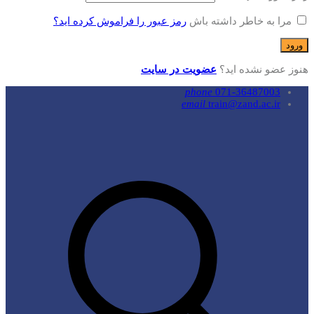
مرا به خاطر داشته باش
رمز عبور را فراموش کرده اید؟
هنوز عضو نشده اید؟
عضویت در سایت
phone
071-36487003
email
train@zand.ac.ir